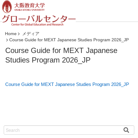
コ
ン
テ
ン
ツ
Home
メディア
へ
Course Guide for MEXT Japanese Studies Program 2026_JP
ジ
Course Guide for MEXT Japanese
ャ
Studies Program 2026_JP
ン
プ
Course Guide for MEXT Japanese Studies Program 2026_JP
検
索