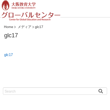
コ
ン
テ
ン
ツ
Home
メディア
glc17
へ
glc17
ジ
ャ
ン
プ
glc17
検
索