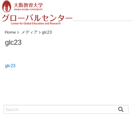
コ
ン
テ
ン
ツ
Home
メディア
glc23
へ
glc23
ジ
ャ
ン
プ
glc23
検
索