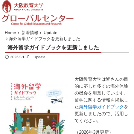
コ
ン
テ
ン
ツ
Home
新着情報
Update
へ
海外留学ガイドブックを更新しました
ジ
海外留学ガイドブックを更新しました
ャ
2026/3/13
Update
ン
プ
大阪教育大学は皆さんの目
的に応じた多くの海外体験
の機会を用意しています。
留学に関する情報を掲載し
た
海外留学ガイドブック
を
更新しましたので、活用し
てください。
（2026年3月更新）